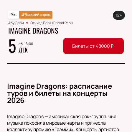
Рок
Высокий спрос
12+
Абу Даби
Этихад Парк (Etihad Park)
IMAGINE DRAGONS
5
сб, 18:00
Билеты от
48000
₽
ДЕК
Imagine Dragons: расписание
туров и билеты на концерты
2026
Imagine Dragons — американская рок-группа, чья
музыка покорила мировые чарты и принесла
коллективу премию «Грэмми». Концерты артистов