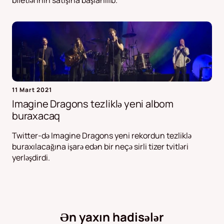
biletlərinin satışına başlanılıb.
11 Mart 2021
Imagine Dragons tezliklə yeni albom
buraxacaq
Twitter-də Imagine Dragons yeni rekordun tezliklə
buraxılacağına işarə edən bir neçə sirli tizer tvitləri
yerləşdirdi.
Ən yaxın hadisələr