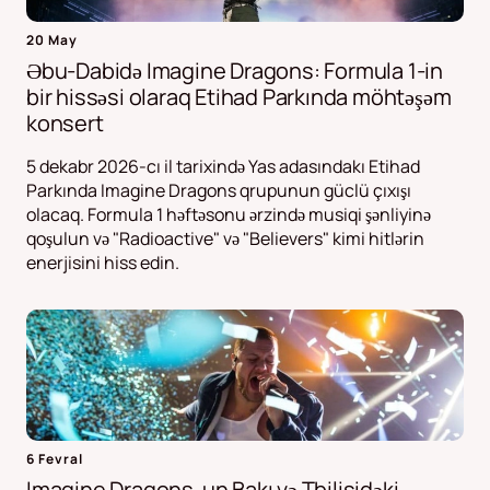
20 May
Əbu-Dabidə Imagine Dragons: Formula 1-in
bir hissəsi olaraq Etihad Parkında möhtəşəm
konsert
5 dekabr 2026-cı il tarixində Yas adasındakı Etihad
Parkında Imagine Dragons qrupunun güclü çıxışı
olacaq. Formula 1 həftəsonu ərzində musiqi şənliyinə
qoşulun və "Radioactive" və "Believers" kimi hitlərin
enerjisini hiss edin.
6 Fevral
Imagine Dragons-un Bakı və Tbilisidəki