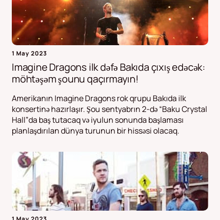
1 May 2023
Imagine Dragons ilk dəfə Bakıda çıxış edəcək:
möhtəşəm şounu qaçırmayın!
Amerikanın Imagine Dragons rok qrupu Bakıda ilk
konsertinə hazırlaşır. Şou sentyabrın 2-də “Baku Crystal
Hall”da baş tutacaq və iyulun sonunda başlaması
planlaşdırılan dünya turunun bir hissəsi olacaq.
1 May 2023