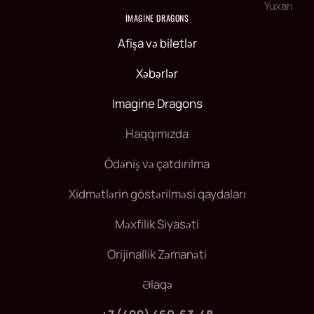
Yuxarı
IMAGINE DRAGONS
Afişa və biletlər
Xəbərlər
Imagine Dragons
Haqqımızda
Ödəniş və çatdırılma
Xidmətlərin göstərilməsi qaydaları
Məxfilik Siyasəti
Orijinallik Zəmanəti
Əlaqə