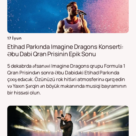
17 İyun
Etihad Parkında Imagine Dragons Konserti:
Əbu Dabi Qran Prisinin Epik Sonu
5 dekabrda əfsanəvi Imagine Dragons qrupu Formula 1
Qran Prisindən sonra Əbu Dabidəki Etihad Parkında
çıxış edəcək. Özünüzü rok hitləri atmosferinə qərq edin
və Yaxın Şərqin ən böyük məkanında musiqi bayramının
bir hissəsi olun.