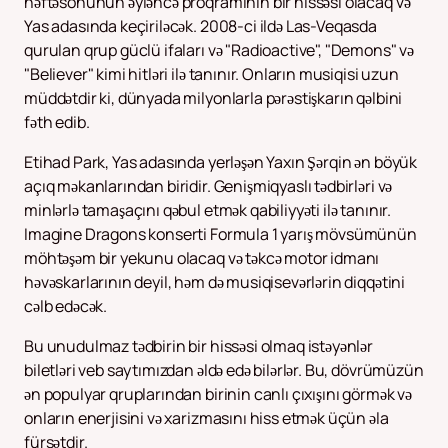
həftəsonunun əyləncə proqramının bir hissəsi olacaq və
Yas adasında keçiriləcək. 2008-ci ildə Las-Veqasda
qurulan qrup güclü ifaları və "Radioactive", "Demons" və
"Believer" kimi hitləri ilə tanınır. Onların musiqisi uzun
müddətdir ki, dünyada milyonlarla pərəstişkarın qəlbini
fəth edib.
Etihad Park, Yas adasında yerləşən Yaxın Şərqin ən böyük
açıq məkanlarından biridir. Genişmiqyaslı tədbirləri və
minlərlə tamaşaçını qəbul etmək qabiliyyəti ilə tanınır.
Imagine Dragons konserti Formula 1 yarış mövsümünün
möhtəşəm bir yekunu olacaq və təkcə motor idmanı
həvəskarlarının deyil, həm də musiqisevərlərin diqqətini
cəlb edəcək.
Bu unudulmaz tədbirin bir hissəsi olmaq istəyənlər
biletləri veb saytımızdan əldə edə bilərlər. Bu, dövrümüzün
ən populyar qruplarından birinin canlı çıxışını görmək və
onların enerjisini və xarizmasını hiss etmək üçün əla
fürsətdir.