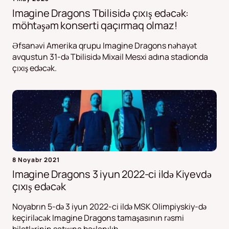
Imagine Dragons Tbilisidə çıxış edəcək:
möhtəşəm konserti qaçırmaq olmaz!
Əfsanəvi Amerika qrupu Imagine Dragons nəhayət
avqustun 31-də Tbilisidə Mixail Mesxi adına stadionda
çıxış edəcək.
8 Noyabr 2021
Imagine Dragons 3 iyun 2022-ci ildə Kiyevdə
çıxış edəcək
Noyabrın 5-də 3 iyun 2022-ci ildə MSK Olimpiyskiy-də
keçiriləcək Imagine Dragons tamaşasının rəsmi