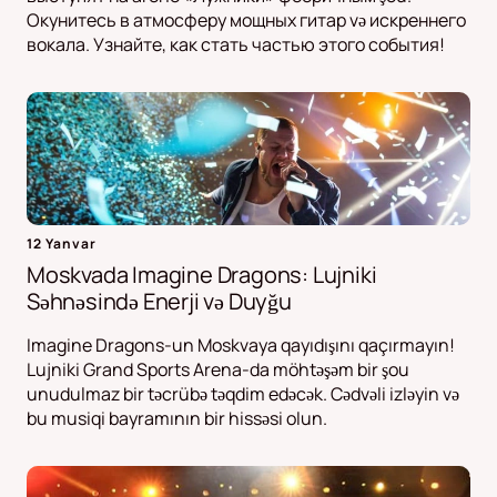
Окунитесь в атмосферу мощных гитар və искреннего
вокала. Узнайте, как стать частью этого события!
12 Yanvar
Moskvada Imagine Dragons: Lujniki
Səhnəsində Enerji və Duyğu
Imagine Dragons-un Moskvaya qayıdışını qaçırmayın!
Lujniki Grand Sports Arena-da möhtəşəm bir şou
unudulmaz bir təcrübə təqdim edəcək. Cədvəli izləyin və
bu musiqi bayramının bir hissəsi olun.