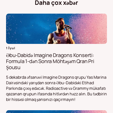
Daha çox xəbər
1 İyul
Əbu-Dabidə Imagine Dragons Konserti:
Formula 1-dən Sonra Möhtəşəm Qran Pri
Şousu
5 dekabrda əfsanəvi Imagine Dragons qrupu Yas Marina
Dairəsindəki yarışdan sonra Əbu-Dabidəki Etihad
Parkında çıxış edəcək. Radioactive və Grammy mükafatı
qazanan qrupun ifasında hitlərdən həzz alın. Bu tədbirin
bir hissəsi olmaq şansınızı qaçırmayın!