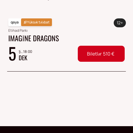
qaya
Yüksək tələbat
12+
Etihad Parkı
IMAGINE DRAGONS
5
Ş., 18:00
Biletlər
510
€
DEK