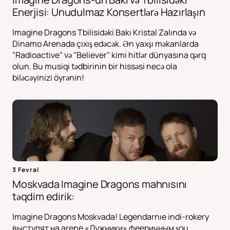
Enerjisi: Unudulmaz Konsertlərə Hazırlaşın
Imagine Dragons Tbilisidəki Bakı Kristal Zalında və
Dinamo Arenada çıxış edəcək. Ən yaxşı məkanlarda
"Radioactive" və "Believer" kimi hitlər dünyasına qərq
olun. Bu musiqi tədbirinin bir hissəsi necə ola
biləcəyinizi öyrənin!
3 Fevral
Moskvada Imagine Dragons mahnısını
təqdim edirik:
Imagine Dragons Moskvada! Legendarnıe indi-rokery
выступят на arene «Лужники» фееричным şou.