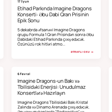
17 İyun
Etihad Parkında Imagine Dragons
Konserti: Əbu Dabi Qran Prisinin
Epik Sonu
5 dekabrda əfsanəvi Imagine Dragons
qrupu Formula 1 Qran Prisindən sonra Əbu
Dabidəki Etihad Parkında çıxış edəcək.
Özünüzü rok hitləri atmo...
ƏTRAFLI OXU
6 Fevral
Imagine Dragons-un Bakı və
Tbilisidəki Enerjisi: Unudulmaz
Konsertlərə Hazırlaşın
Imagine Dragons Tbilisidəki Bakı Kristal
Zalında və Dinamo Arenada çıxış edəcək.
Ən yaxşı məkanlarda "Radioactive" və