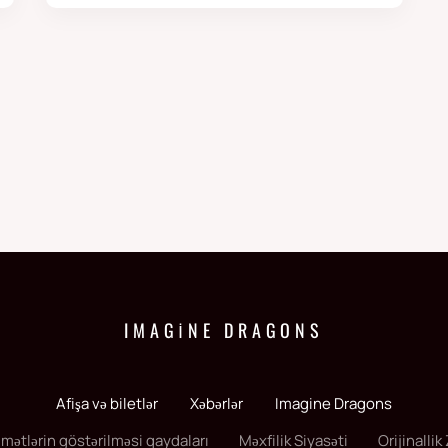
IMAGINE DRAGONS
Afişa və biletlər
Xəbərlər
Imagine Dragons
mətlərin göstərilməsi qaydaları
Məxfilik Siyasəti
Orijinalli