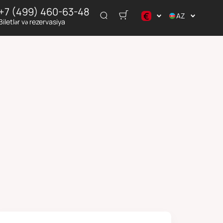
+7 (499) 460-63-48
€
AZ
Biletlər və rezervasiya
$
€
₽