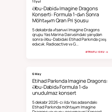
1 İyul
Əbu-Dabidə Imagine Dragons
Konserti: Formula 1-dən Sonra
Möhtəşəm Qran Pri Şousu
5 dekabrda əfsanəvi Imagine Dragons
qrupu Yas Marina Dairəsindəki yarışdan
sonra Əbu-Dabidəki Etihad Parkında çıxış
edəcək. Radioactive və G...
ƏTRAFLI OXU
6 May
Etihad Parkında Imagine Dragons:
Əbu-Dabidə Formula 1-də
unudulmaz konsert
5 dekabr 2026-cı ildə Yas adasındakı
Etihad Parkında möhtəşəm Imagine
Dragons şousunu qaçırmayın! Konsert