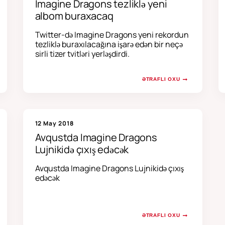
Imagine Dragons tezliklə yeni
albom buraxacaq
Twitter-də Imagine Dragons yeni rekordun
tezliklə buraxılacağına işarə edən bir neçə
sirli tizer tvitləri yerləşdirdi.
ƏTRAFLI OXU
12 May 2018
Avqustda Imagine Dragons
Lujnikidə çıxış edəcək
Avqustda Imagine Dragons Lujnikidə çıxış
edəcək
ƏTRAFLI OXU