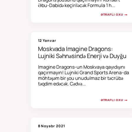
Əbu-Dabidə keçiriləcək Formula 1 h...
ƏTRAFLI OXU
12 Yanvar
Moskvada Imagine Dragons:
Lujniki Səhnəsində Enerji və Duyğu
Imagine Dragons-un Moskvaya qayıdışını
qaçırmayın! Lujniki Grand Sports Arena-da
möhtəşəm bir şou unudulmaz bir təcrübə
təqdim edəcək. Cədvə...
ƏTRAFLI OXU
8 Noyabr 2021