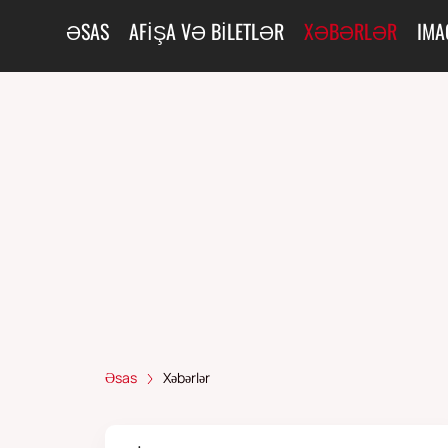
ƏSAS
AFIŞA VƏ BILETLƏR
XƏBƏRLƏR
IMA
Əsas
Xəbərlər