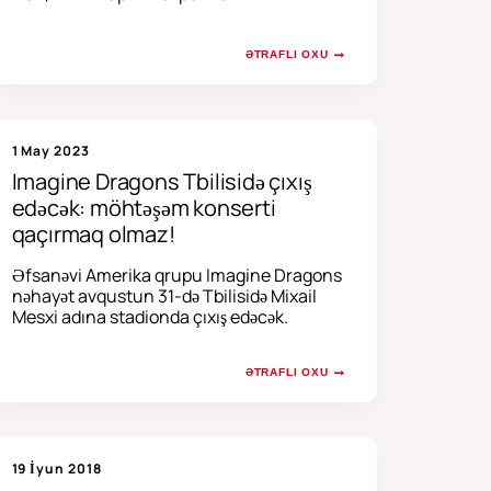
ƏTRAFLI OXU
1 May 2023
Imagine Dragons Tbilisidə çıxış
edəcək: möhtəşəm konserti
qaçırmaq olmaz!
Əfsanəvi Amerika qrupu Imagine Dragons
nəhayət avqustun 31-də Tbilisidə Mixail
Mesxi adına stadionda çıxış edəcək.
ƏTRAFLI OXU
19 İyun 2018