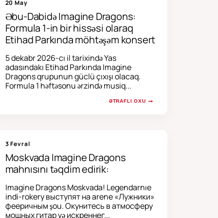
20 May
Əbu-Dabidə Imagine Dragons:
Formula 1-in bir hissəsi olaraq
Etihad Parkında möhtəşəm konsert
5 dekabr 2026-cı il tarixində Yas
adasındakı Etihad Parkında Imagine
Dragons qrupunun güclü çıxışı olacaq.
Formula 1 həftəsonu ərzində musiq...
ƏTRAFLI OXU
3 Fevral
Moskvada Imagine Dragons
mahnısını təqdim edirik:
Imagine Dragons Moskvada! Legendarnıe
indi-rokery выступят на arene «Лужники»
фееричным şou. Окунитесь в атмосферу
мощных гитар və искреннег...