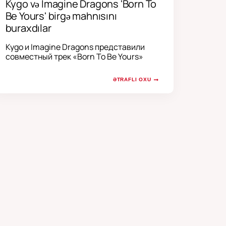
Kygo və Imagine Dragons 'Born To
Be Yours' birgə mahnısını
buraxdılar
Kygo и Imagine Dragons представили
совместный трек «Born To Be Yours»
ƏTRAFLI OXU