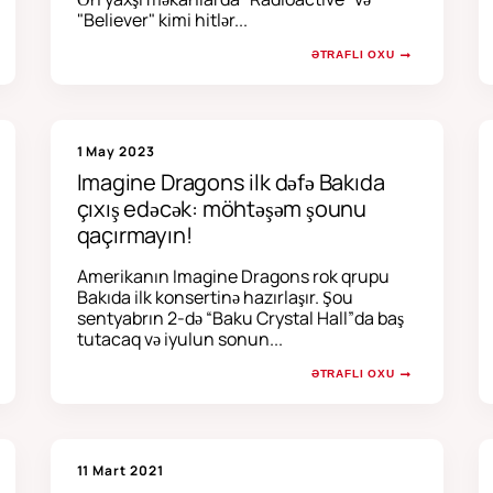
"Believer" kimi hitlər...
ƏTRAFLI OXU
1 May 2023
Imagine Dragons ilk dəfə Bakıda
çıxış edəcək: möhtəşəm şounu
qaçırmayın!
Amerikanın Imagine Dragons rok qrupu
Bakıda ilk konsertinə hazırlaşır. Şou
sentyabrın 2-də “Baku Crystal Hall”da baş
tutacaq və iyulun sonun...
ƏTRAFLI OXU
11 Mart 2021