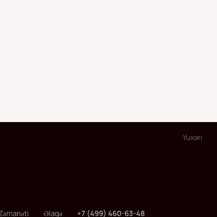
Yuxarı
k Zəmanəti
Əlaqə
+7 (499) 460-63-48