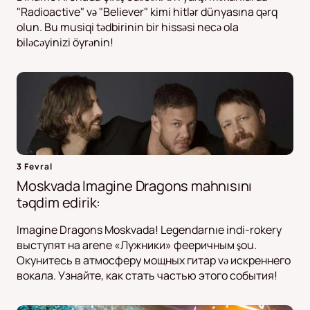
"Radioactive" və "Believer" kimi hitlər dünyasına qərq
olun. Bu musiqi tədbirinin bir hissəsi necə ola
biləcəyinizi öyrənin!
3 Fevral
Moskvada Imagine Dragons mahnısını
təqdim edirik:
Imagine Dragons Moskvada! Legendarnıe indi-rokery
выступят на arene «Лужники» фееричным şou.
Окунитесь в атмосферу мощных гитар və искреннего
вокала. Узнайте, как стать частью этого события!