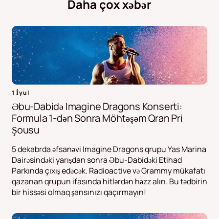
Daha çox xəbər
1 İyul
Əbu-Dabidə Imagine Dragons Konserti:
Formula 1-dən Sonra Möhtəşəm Qran Pri
Şousu
5 dekabrda əfsanəvi Imagine Dragons qrupu Yas Marina
Dairəsindəki yarışdan sonra Əbu-Dabidəki Etihad
Parkında çıxış edəcək. Radioactive və Grammy mükafatı
qazanan qrupun ifasında hitlərdən həzz alın. Bu tədbirin
bir hissəsi olmaq şansınızı qaçırmayın!