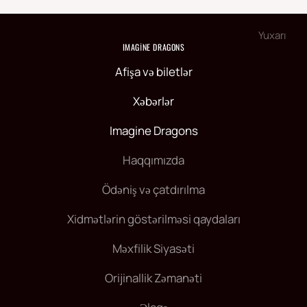
Yuxarı
IMAGINE DRAGONS
Afişa və biletlər
Xəbərlər
Imagine Dragons
Haqqımızda
Ödəniş və çatdırılma
Xidmətlərin göstərilməsi qaydaları
Məxfilik Siyasəti
Orijinallik Zəmanəti