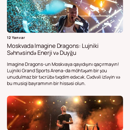
12 Yanvar
Moskvada Imagine Dragons: Lujniki
Səhnəsində Enerji və Duyğu
Imagine Dragons-un Moskvaya qayıdışını qaçırmayın!
Lujniki Grand Sports Arena-da möhtəşəm bir şou
unudulmaz bir təcrübə təqdim edəcək. Cədvəli izləyin və
bu musiqi bayramının bir hissəsi olun.