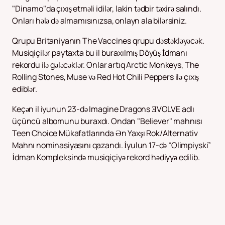
"Dinamo"da çıxış etməli idilər, lakin tədbir təxirə salındı.
Onları hələ də almamısınızsa, onlayn ala bilərsiniz.
Qrupu Britaniyanın The Vaccines qrupu dəstəkləyəcək.
Musiqiçilər paytaxta bu il buraxılmış Döyüş İdmanı
rekordu ilə gələcəklər. Onlar artıq Arctic Monkeys, The
Rolling Stones, Muse və Red Hot Chili Peppers ilə çıxış
ediblər.
Keçən il iyunun 23-də Imagine Dragons ƎVOLVE adlı
üçüncü albomunu buraxdı. Ondan "Believer" mahnısı
Teen Choice Mükafatlarında Ən Yaxşı Rok/Alternativ
Mahnı nominasiyasını qazandı. İyulun 17-də “Olimpiyski”
İdman Kompleksində musiqiçiyə rekord hədiyyə edilib.