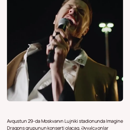
Avqustun 29-da Moskvanın Lujniki stadionunda Imagine
Dragons qrupunun konserti olacaq. Əvvəlcə onlar