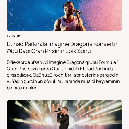
17 İyun
Etihad Parkında Imagine Dragons Konserti:
Əbu Dabi Qran Prisinin Epik Sonu
5 dekabrda əfsanəvi Imagine Dragons qrupu Formula 1
Qran Prisindən sonra Əbu Dabidəki Etihad Parkında
çıxış edəcək. Özünüzü rok hitləri atmosferinə qərq edin
və Yaxın Şərqin ən böyük məkanında musiqi bayramının
bir hissəsi olun.