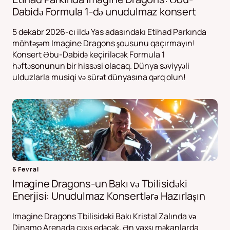
Dabidə Formula 1-də unudulmaz konsert
5 dekabr 2026-cı ildə Yas adasındakı Etihad Parkında
möhtəşəm Imagine Dragons şousunu qaçırmayın!
Konsert Əbu-Dabidə keçiriləcək Formula 1
həftəsonunun bir hissəsi olacaq. Dünya səviyyəli
ulduzlarla musiqi və sürət dünyasına qərq olun!
6 Fevral
Imagine Dragons-un Bakı və Tbilisidəki
Enerjisi: Unudulmaz Konsertlərə Hazırlaşın
Imagine Dragons Tbilisidəki Bakı Kristal Zalında və
Dinamo Arenada çıxış edəcək. Ən yaxşı məkanlarda