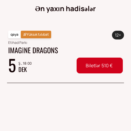
Ən yaxın hadisələr
qaya
Yüksək tələbat
12+
Etihad Parkı
IMAGINE DRAGONS
5
Ş., 18:00
Biletlər
510
€
DEK