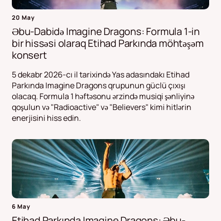
20 May
Əbu-Dabidə Imagine Dragons: Formula 1-in
bir hissəsi olaraq Etihad Parkında möhtəşəm
konsert
5 dekabr 2026-cı il tarixində Yas adasındakı Etihad
Parkında Imagine Dragons qrupunun güclü çıxışı
olacaq. Formula 1 həftəsonu ərzində musiqi şənliyinə
qoşulun və "Radioactive" və "Believers" kimi hitlərin
enerjisini hiss edin.
6 May
Etihad Parkında Imagine Dragons: Əbu-