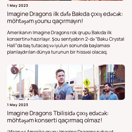
1 May 2023
Imagine Dragons ilk dəfə Bakıda çıxış edəcək:
möhtəşəm şounu qaçırmayın!
Amerikanın Imagine Dragons rok qrupu Bakıda ilk
konsertinə hazırlaşır. Şou sentyabrın 2-də “Baku Crystal
Hall”da baş tutacaq və iyulun sonunda başlaması
planlaşdırılan dünya turunun bir hissəsi olacaq.
1 May 2023
Imagine Dragons Tbilisidə çıxış edəcək:
möhtəşəm konserti qaçırmaq olmaz!
Əfsanəvi Amerika qrupu Imagine Dragons nəhayət