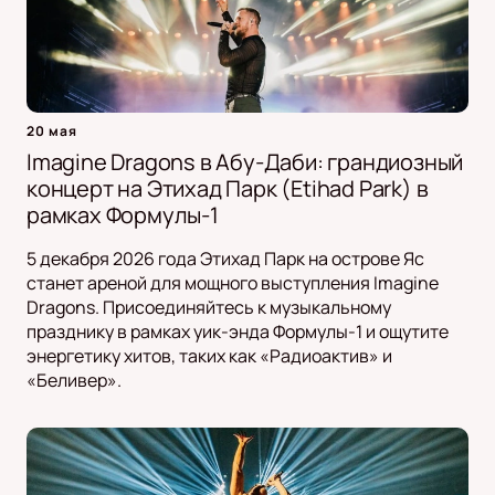
20 мая
Imagine Dragons в Абу-Даби: грандиозный
концерт на Этихад Парк (Etihad Park) в
рамках Формулы-1
5 декабря 2026 года Этихад Парк на острове Яс
станет ареной для мощного выступления Imagine
Dragons. Присоединяйтесь к музыкальному
празднику в рамках уик-энда Формулы-1 и ощутите
энергетику хитов, таких как «Радиоактив» и
«Беливер».