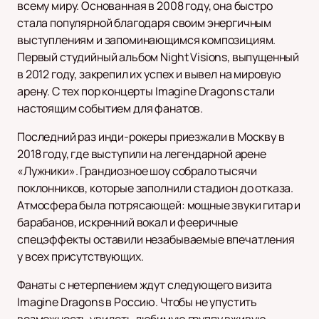
всему миру. Основанная в 2008 году, она быстро
стала популярной благодаря своим энергичным
выступлениям и запоминающимся композициям.
Первый студийный альбом Night Visions, выпущенный
в 2012 году, закрепил их успех и вывел на мировую
арену. С тех пор концерты Imagine Dragons стали
настоящим событием для фанатов.
Последний раз инди-рокеры приезжали в Москву в
2018 году, где выступили на легендарной арене
«Лужники». Грандиозное шоу собрало тысячи
поклонников, которые заполнили стадион до отказа.
Атмосфера была потрясающей: мощные звуки гитар и
барабанов, искренний вокал и фееричные
спецэффекты оставили незабываемые впечатления
у всех присутствующих.
Фанаты с нетерпением ждут следующего визита
Imagine Dragons в Россию. Чтобы не упустить