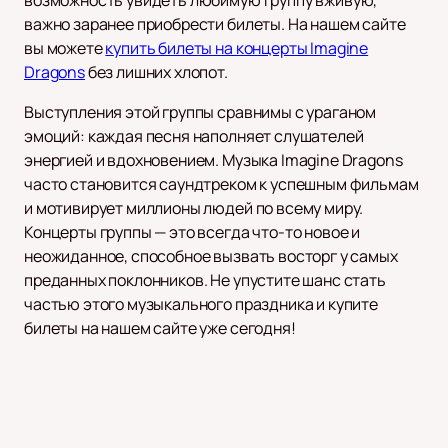
возможность увидеть любимую группу вживую,
важно заранее приобрести билеты. На нашем сайте
вы можете
купить билеты на концерты Imagine
Dragons
без лишних хлопот.
Выступления этой группы сравнимы с ураганом
эмоций: каждая песня наполняет слушателей
энергией и вдохновением. Музыка Imagine Dragons
часто становится саундтреком к успешным фильмам
и мотивирует миллионы людей по всему миру.
Концерты группы — это всегда что-то новое и
неожиданное, способное вызвать восторг у самых
преданных поклонников. Не упустите шанс стать
частью этого музыкального праздника и купите
билеты на нашем сайте уже сегодня!