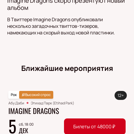
Imagine Dragons скоро презентуют новый
альбом
В Твиттере Imagine Dragons опубликовали
несколько загадочных твиттов-тизеров,
намекающих на скорый выход новой пластинки.
Ближайшие мероприятия
Рок
Высокий спрос
12+
Абу Даби
Этихад Парк (Etihad Park)
IMAGINE DRAGONS
5
сб, 18:00
Билеты от
48000
₽
ДЕК