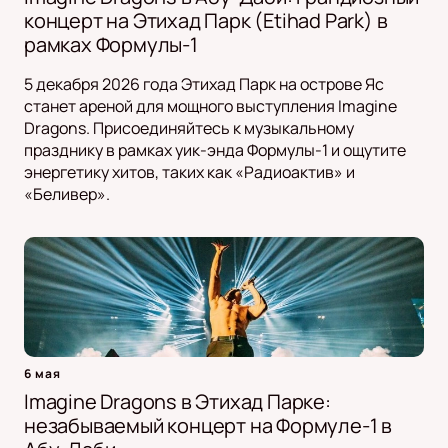
концерт на Этихад Парк (Etihad Park) в
рамках Формулы-1
5 декабря 2026 года Этихад Парк на острове Яс
станет ареной для мощного выступления Imagine
Dragons. Присоединяйтесь к музыкальному
празднику в рамках уик-энда Формулы-1 и ощутите
энергетику хитов, таких как «Радиоактив» и
«Беливер».
6 мая
Imagine Dragons в Этихад Парке:
незабываемый концерт на Формуле-1 в