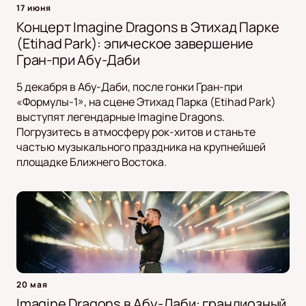
17 июня
Концерт Imagine Dragons в Этихад Парке
(Etihad Park): эпическое завершение
Гран-при Абу-Даби
5 декабря в Абу-Даби, после гонки Гран-при
«Формулы-1», на сцене Этихад Парка (Etihad Park)
выступят легендарные Imagine Dragons.
Погрузитесь в атмосферу рок-хитов и станьте
частью музыкального праздника на крупнейшей
площадке Ближнего Востока.
20 мая
Imagine Dragons в Абу-Даби: грандиозный