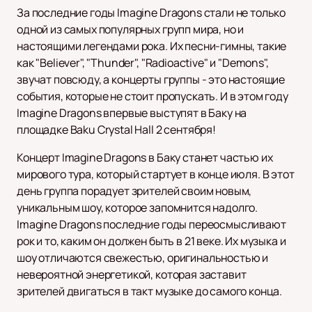
За последние годы Imagine Dragons стали не только
одной из самых популярных групп мира, но и
настоящими легендами рока. Их песни-гимны, такие
как "Believer", "Thunder", "Radioactive" и "Demons",
звучат повсюду, а концерты группы - это настоящие
события, которые не стоит пропускать. И в этом году
Imagine Dragons впервые выступят в Баку на
площадке Baku Crystal Hall 2 сентября!
Концерт Imagine Dragons в Баку станет частью их
мирового тура, который стартует в конце июля. В этот
день группа порадует зрителей своим новым,
уникальным шоу, которое запомнится надолго.
Imagine Dragons последние годы переосмысливают
рок и то, каким он должен быть в 21 веке. Их музыка и
шоу отличаются свежестью, оригинальностью и
невероятной энергетикой, которая заставит
зрителей двигаться в такт музыке до самого конца.