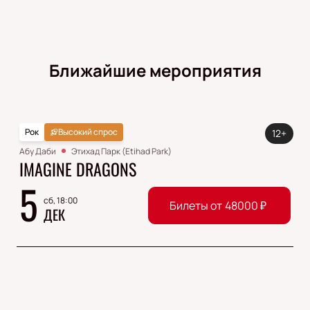
Ближайшие мероприятия
Рок
Высокий спрос
12+
Абу Даби
Этихад Парк (Etihad Park)
IMAGINE DRAGONS
5
сб, 18:00
Билеты от
48000
₽
ДЕК