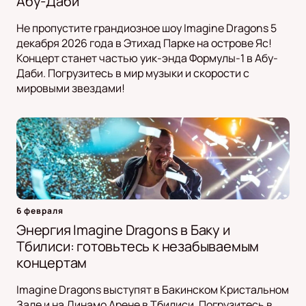
Абу-Даби
Не пропустите грандиозное шоу Imagine Dragons 5
декабря 2026 года в Этихад Парке на острове Яс!
Концерт станет частью уик-энда Формулы-1 в Абу-
Даби. Погрузитесь в мир музыки и скорости с
мировыми звездами!
6 февраля
Энергия Imagine Dragons в Баку и
Тбилиси: готовьтесь к незабываемым
концертам
Imagine Dragons выступят в Бакинском Кристальном
Зале и на Динамо Арене в Тбилиси. Погрузитесь в