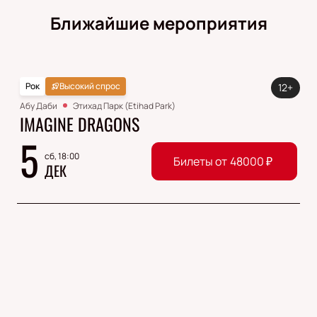
Ближайшие мероприятия
Рок
Высокий спрос
12+
Абу Даби
Этихад Парк (Etihad Park)
IMAGINE DRAGONS
5
сб, 18:00
Билеты от
48000
₽
ДЕК