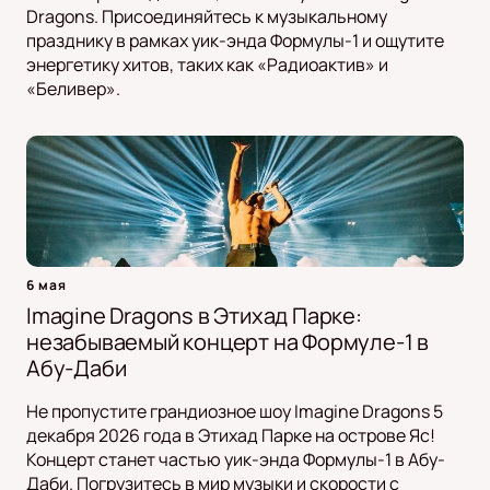
Dragons. Присоединяйтесь к музыкальному
празднику в рамках уик-энда Формулы-1 и ощутите
энергетику хитов, таких как «Радиоактив» и
«Беливер».
6 мая
Imagine Dragons в Этихад Парке:
незабываемый концерт на Формуле-1 в
Абу-Даби
Не пропустите грандиозное шоу Imagine Dragons 5
декабря 2026 года в Этихад Парке на острове Яс!
Концерт станет частью уик-энда Формулы-1 в Абу-
Даби. Погрузитесь в мир музыки и скорости с