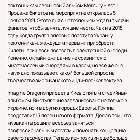
поклонникам свой новый альбом Mercury – Act 1.
Продажа билетов на мероприятие открылась 5
ноября 2021. Этого дня с нетерпением ждали тысячи
фанатов, чтобы занять лучшие места. Как и в 2018
году, когда группа впервые посетила Украину,
поклонникам, жаждущим первыми приобрести
билеты, пришлось постоять в электронной очереди.
Конечно, онлайн-ожидание не сравнится с
многочасовыми очередями в кассы, но все же оно
наглядно показывает, какой большой спрос на
творчество американского инди-поп-коллектива.
Imagine Dragons приедет в Киев с пятым студийным
альбомом. Выступление запланировано не только в
Украине, но и в других городах Европы. Группа
представит 13 песен нового формата. Дело в том, что
музыканты решили всерьез заняться
профессиональным ростом и поменять концепцию
своего творчества. Теперь композиции еще больше